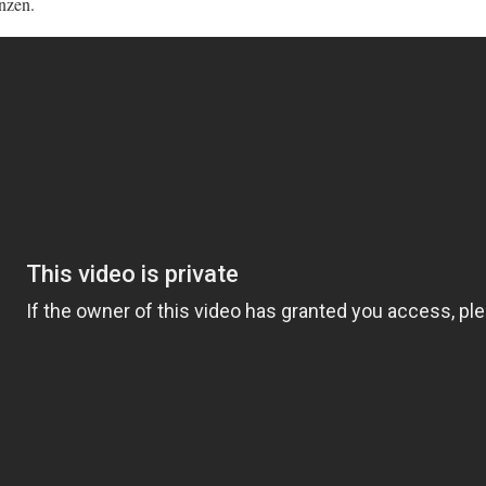
nzen.