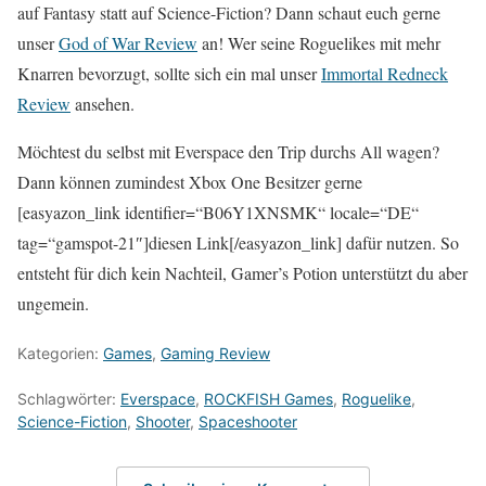
auf Fantasy statt auf Science-Fiction? Dann schaut euch gerne
unser
God of War Review
an! Wer seine Roguelikes mit mehr
Knarren bevorzugt, sollte sich ein mal unser
Immortal Redneck
Review
ansehen.
Möchtest du selbst mit Everspace den Trip durchs All wagen?
Dann können zumindest Xbox One Besitzer gerne
[easyazon_link identifier=“B06Y1XNSMK“ locale=“DE“
tag=“gamspot-21″]diesen Link[/easyazon_link] dafür nutzen. So
entsteht für dich kein Nachteil, Gamer’s Potion unterstützt du aber
ungemein.
Kategorien:
Games
,
Gaming Review
Schlagwörter:
Everspace
,
ROCKFISH Games
,
Roguelike
,
Science-Fiction
,
Shooter
,
Spaceshooter