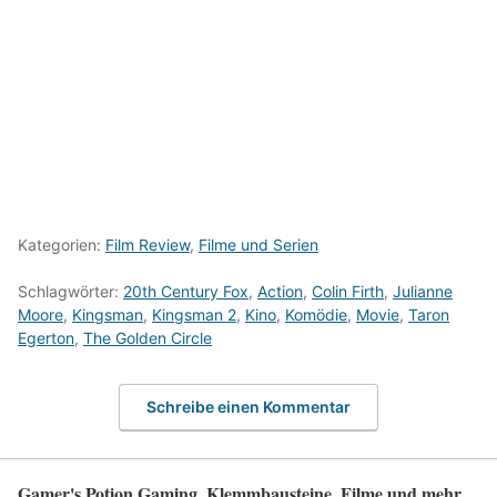
Kategorien:
Film Review
,
Filme und Serien
Schlagwörter:
20th Century Fox
,
Action
,
Colin Firth
,
Julianne
Moore
,
Kingsman
,
Kingsman 2
,
Kino
,
Komödie
,
Movie
,
Taron
Egerton
,
The Golden Circle
Schreibe einen Kommentar
Gamer's Potion Gaming, Klemmbausteine, Filme und mehr