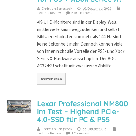
Christian Sengstock
10. Dezember 2021
Technik Review
No Comment
4K-UHD-Monitore sind in der Display-Welt
mittlerweile kaum wegzudenken und selbst
Bildwiederholraten von mehr als 144-Hz sind
keine Seltenheit mehr. Dennoch können viele
von ihnen nicht alle Vorteile der PS5- und Xbox
Series X-Hardware ausschöpfen. Der AOC
AG324XU schafft mit zwei üssen Abhilfe.…
weiterlesen
Lexar Professional NM800
im Test – Highend PCIe-
4.0-SSD für PC & PS5
Christian Sengstock
22. Oktober 2021
Technik Review
1 Comment