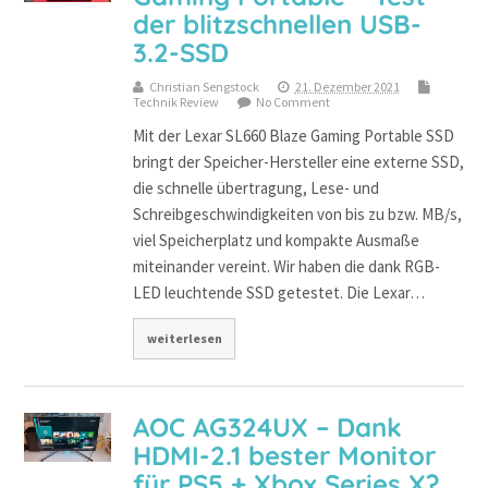
der blitzschnellen USB-
3.2-SSD
Christian Sengstock
21. Dezember 2021
Technik Review
No Comment
Mit der Lexar SL660 Blaze Gaming Portable SSD
bringt der Speicher-Hersteller eine externe SSD,
die schnelle übertragung, Lese- und
Schreibgeschwindigkeiten von bis zu bzw. MB/s,
viel Speicherplatz und kompakte Ausmaße
miteinander vereint. Wir haben die dank RGB-
LED leuchtende SSD getestet. Die Lexar…
weiterlesen
AOC AG324UX – Dank
HDMI-2.1 bester Monitor
für PS5 + Xbox Series X?