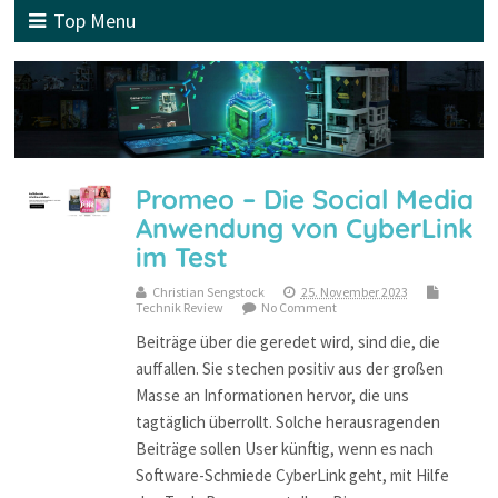
Top Menu
Promeo – Die Social Media
Anwendung von CyberLink
im Test
Christian Sengstock
25. November 2023
Technik Review
No Comment
Beiträge über die geredet wird, sind die, die
auffallen. Sie stechen positiv aus der großen
Masse an Informationen hervor, die uns
tagtäglich überrollt. Solche herausragenden
Beiträge sollen User künftig, wenn es nach
Software-Schmiede CyberLink geht, mit Hilfe