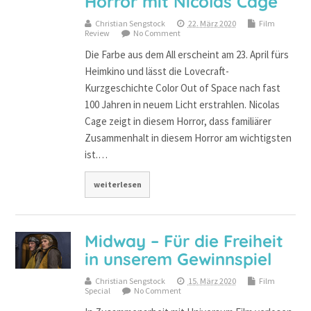
Horror mit Nicolas Cage
Christian Sengstock
22. März 2020
Film
Review
No Comment
Die Farbe aus dem All erscheint am 23. April fürs
Heimkino und lässt die Lovecraft-
Kurzgeschichte Color Out of Space nach fast
100 Jahren in neuem Licht erstrahlen. Nicolas
Cage zeigt in diesem Horror, dass familiärer
Zusammenhalt in diesem Horror am wichtigsten
ist.…
weiterlesen
Midway – Für die Freiheit
in unserem Gewinnspiel
Christian Sengstock
15. März 2020
Film
Special
No Comment