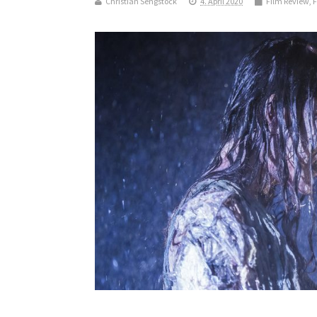
Christian Sengstock
4. April 2020
Film Review
,
F