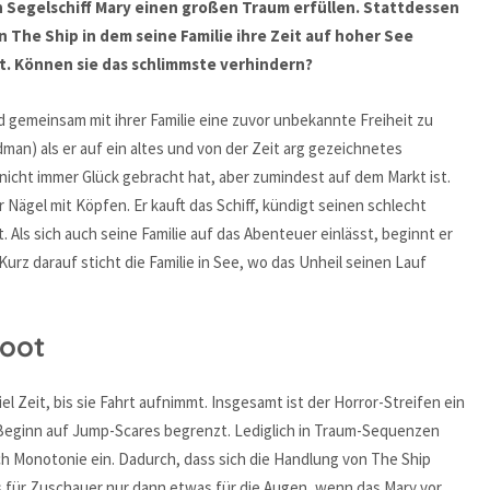
n Segelschiff Mary einen großen Traum erfüllen. Stattdessen
 The Ship in dem seine Familie ihre Zeit auf hoher See
t. Können sie das schlimmste verhindern?
nd gemeinsam mit ihrer Familie eine zuvor unbekannte Freiheit zu
man) als er auf ein altes und von der Zeit arg gezeichnetes
 nicht immer Glück gebracht hat, aber zumindest auf dem Markt ist.
 Nägel mit Köpfen. Er kauft das Schiff, kündigt seinen schlecht
 Als sich auch seine Familie auf das Abenteuer einlässt, beginnt er
urz darauf sticht die Familie in See, wo das Unheil seinen Lauf
Boot
iel Zeit, bis sie Fahrt aufnimmt. Insgesamt ist der Horror-Streifen ein
 Beginn auf Jump-Scares begrenzt. Lediglich in Traum-Sequenzen
ch Monotonie ein. Dadurch, dass sich die Handlung von The Ship
es für Zuschauer nur dann etwas für die Augen, wenn das Mary vor