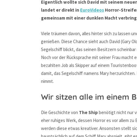
Eigentlich wollte sich David mit seinem neue
landet er direkt in
EuroVideos
Horror-Streifen
gemeinsam mit einer dunklen Macht verbring
Viele träumen davon, alles hinter sich zu lassen u
genießen. Diese Chance sieht auch David (Gary Old
Segelschiff blickt, das seinen Besitzern scheinbar
Noch vor der Rücksprache mit seiner Frau macht er
bezahlten Job als Skipper auf einem Touristenboot.
damit, das Segelschiff namens Mary herzurichten. K
nimmt.
Wir sitzen alle im einem 
Die Geschichte von
The Ship
benötigt nicht nur v
eher ruhiges Werk, dessen Horror es vor allem zu
werden diese etwas kreativer. Ansonsten stellt si
hauptsächlich auf dem Schiff Mary abspielt, gibt 