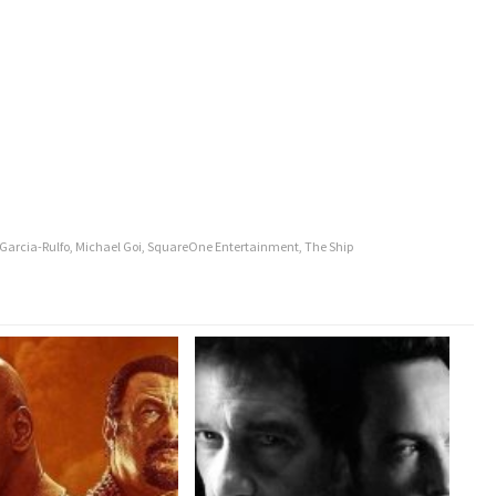
Garcia-Rulfo
,
Michael Goi
,
SquareOne Entertainment
,
The Ship