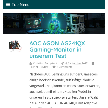
Top Menu
AOC AGON AG241QX
Gaming-Monitor in
unserem Test
Christian Sengstock
4. September 2017
Technik Review
4 Comments
Nachdem AOC Gaming uns auf der Gamescom
einige beeindruckende, zukünftige Modelle
vorgestellt hat, konnten wir es kaum erwarten,
auch selbst mit einem aktuellen Modell in
unseren Testbetrieb zu starten. Unsere Wahl
fiel auf den AOC AGON AG241QX mit Adaptive