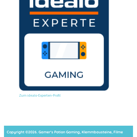
Zum idealo-Experten-Profil
Copyright ©2026. Gamer's Potion Gaming, Klemmbausteine, Filme