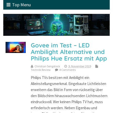
Top Menu
Govee im Test – LED
Ambilight Alternative und
Philips Hue Ersatz mit App
Christian Sengstock
9. November 2019
Technik Review
4 Comments
Philips TVs besitzen mit Ambilight ein
Alleinstellungsmerkmal. Eingebaute Lichtleisten
erweitern das Bild in Form von rückseitig über
den Bildschirm hinauswachsenden Lichtmustern
eindrucksvoll. Wer keinen Philips TV hat, muss
erfinderisch werden. Neben Eigenbau und