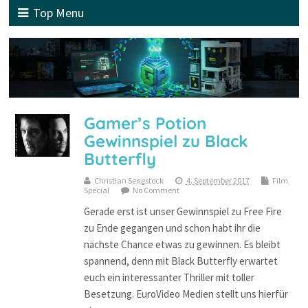
Top Menu
Gamer’s Potion
Gewinnspiel zu Black
Butterfly
Christian Sengstock
4. September 2017
Film
Special
No Comment
Gerade erst ist unser Gewinnspiel zu Free Fire
zu Ende gegangen und schon habt ihr die
nächste Chance etwas zu gewinnen. Es bleibt
spannend, denn mit Black Butterfly erwartet
euch ein interessanter Thriller mit toller
Besetzung. EuroVideo Medien stellt uns hierfür