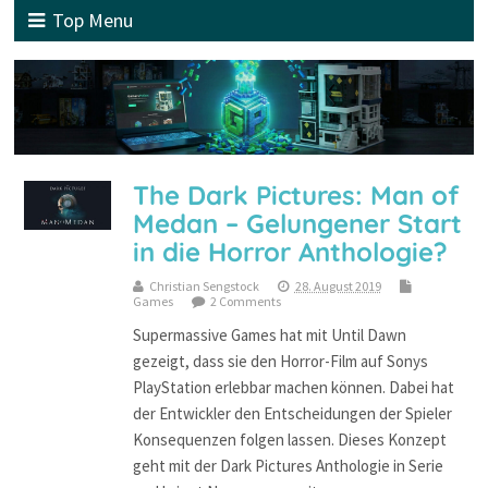
Top Menu
The Dark Pictures: Man of
Medan – Gelungener Start
in die Horror Anthologie?
Christian Sengstock
28. August 2019
Games
2 Comments
Supermassive Games hat mit Until Dawn
gezeigt, dass sie den Horror-Film auf Sonys
PlayStation erlebbar machen können. Dabei hat
der Entwickler den Entscheidungen der Spieler
Konsequenzen folgen lassen. Dieses Konzept
geht mit der Dark Pictures Anthologie in Serie