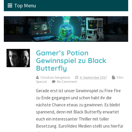
Top Menu
Gamer’s Potion
Gewinnspiel zu Black
Butterfly
Christian Sengstock
4. September 2017
Film
Special
No Comment
Gerade erst ist unser Gewinnspiel zu Free Fire
zu Ende gegangen und schon habt ihr die
nächste Chance etwas zu gewinnen. Es bleibt
spannend, denn mit Black Butterfly erwartet
euch ein interessanter Thriller mit toller
Besetzung. EuroVideo Medien stellt uns hierfür