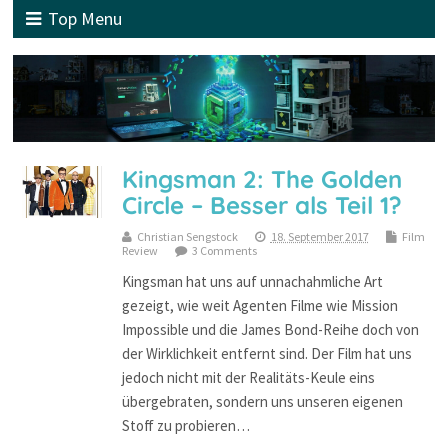
Top Menu
Kingsman 2: The Golden
Circle – Besser als Teil 1?
Christian Sengstock
18. September 2017
Film
Review
3 Comments
Kingsman hat uns auf unnachahmliche Art
gezeigt, wie weit Agenten Filme wie Mission
Impossible und die James Bond-Reihe doch von
der Wirklichkeit entfernt sind. Der Film hat uns
jedoch nicht mit der Realitäts-Keule eins
übergebraten, sondern uns unseren eigenen
Stoff zu probieren…