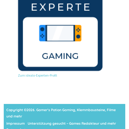
Zum idealo-Experten-Profil
Copyright ©2026. Gamer's Potion Gaming, Klemmbausteine, Filme
und mehr
Impressum
Unterstützung gesucht – Games Redakteur und mehr