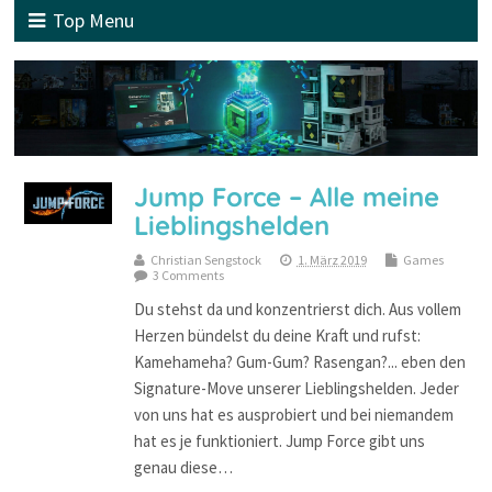
Top Menu
Jump Force – Alle meine
Lieblingshelden
Christian Sengstock
1. März 2019
Games
3 Comments
Du stehst da und konzentrierst dich. Aus vollem
Herzen bündelst du deine Kraft und rufst:
Kamehameha? Gum-Gum? Rasengan?... eben den
Signature-Move unserer Lieblingshelden. Jeder
von uns hat es ausprobiert und bei niemandem
hat es je funktioniert. Jump Force gibt uns
genau diese…