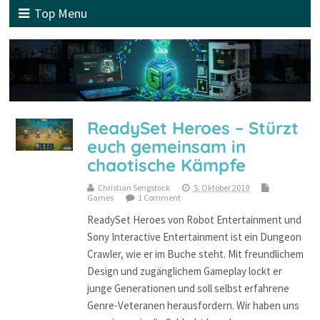
Top Menu
ReadySet Heroes – Stürzt
euch gemeinsam in
chaotische Kämpfe
Christian Sengstock
5. Oktober 2019
Games
1 Comment
ReadySet Heroes von Robot Entertainment und
Sony Interactive Entertainment ist ein Dungeon
Crawler, wie er im Buche steht. Mit freundlichem
Design und zugänglichem Gameplay lockt er
junge Generationen und soll selbst erfahrene
Genre-Veteranen herausfordern. Wir haben uns