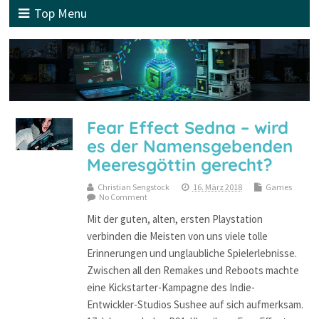
Top Menu
Fear Effect Sedna – wird
es der Namensgebenden
Meeresgöttin gerecht?
Christian Sengstock
16. März 2018
Games
No Comment
Mit der guten, alten, ersten Playstation
verbinden die Meisten von uns viele tolle
Erinnerungen und unglaubliche Spielerlebnisse.
Zwischen all den Remakes und Reboots machte
eine Kickstarter-Kampagne des Indie-
Entwickler-Studios Sushee auf sich aufmerksam.