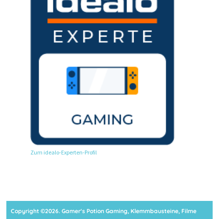
Zum idealo-Experten-Profil
Copyright ©2026. Gamer's Potion Gaming, Klemmbausteine, Filme