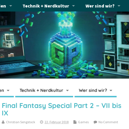
ien
Technik + Nerdkultur
Wer sind wir?
en
Technik + Nerdkultur
Wer sind wir?
Final Fantasy Special Part 2 – VII bis
IX
Christian Sengstock
22. Februar 2018
Games
No Comment