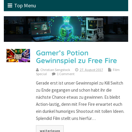
Top Menu
Gamer’s Potion
Gewinnspiel zu Free Fire
Christian Sengstock
27. August 2017
Film
Special
1 Comment
Gerade erst ist unser Gewinnspiel zu Kill Switch
zu Ende gegangen und schon habt ihr die
nächste Chance etwas zu gewinnen. Es bleibt
Action-lastig, denn mit Free Fire erwartet euch
ein dunkel humoriges Shootout mit tollen Ideen.
Splendid Film stellt uns hierfür…
weiterlesen