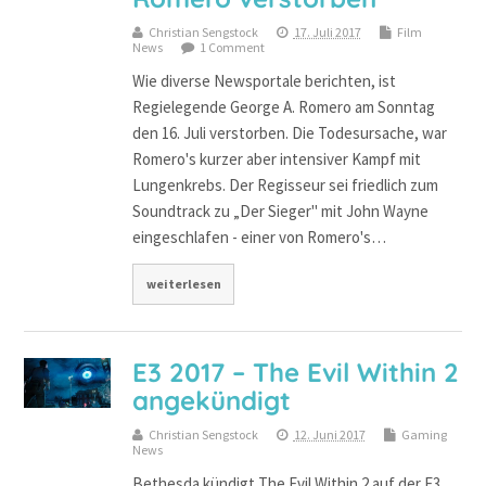
Christian Sengstock
17. Juli 2017
Film
News
1 Comment
Wie diverse Newsportale berichten, ist
Regielegende George A. Romero am Sonntag
den 16. Juli verstorben. Die Todesursache, war
Romero's kurzer aber intensiver Kampf mit
Lungenkrebs. Der Regisseur sei friedlich zum
Soundtrack zu „Der Sieger" mit John Wayne
eingeschlafen - einer von Romero's…
weiterlesen
E3 2017 – The Evil Within 2
angekündigt
Christian Sengstock
12. Juni 2017
Gaming
News
Bethesda kündigt The Evil Within 2 auf der E3