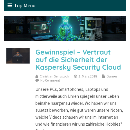
Top Menu
Gewinnspiel – Vertraut
auf die Sicherheit der
Kaspersky Security Cloud
Christian Sengstock
1. März 2018
Games
No Comment
Unsere PCs, Smartphones, Laptops und
mittlerweile auch Uhren spiegeln unser Leben
beinahe haargenau wieder. Wo haben wir uns
zuletzt beworben, wie gut waren unsere Noten,
welche Videos schauen wir uns im Internet an
und wie finanzieren wir uns zahlreiche Hobbies?