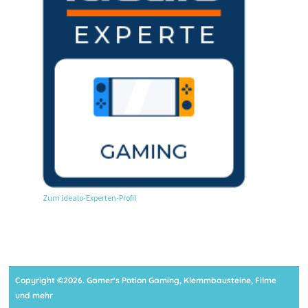
Zum idealo-Experten-Profil
Copyright ©2026. Gamer's Potion Gaming, Klemmbausteine, Filme
und mehr