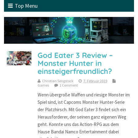
Top Menu
God Eater 3 Review –
Monster Hunter in
einsteigerfreundlich?
Christian Sengstock
7. Februar 2019
Games
1 Comment
Wenn übergroße Waffen und riesige Monster im
Spiel sind, ist Capcoms Monster Hunter-Serie
der Platzhirsch. Mit God Eater 3 findet sich ein
Herausforderer, der seinen ganz eigenen Weg
geht. Konnte uns das Action-RPG aus dem
Hause Bandai Namco Entertainment dabei