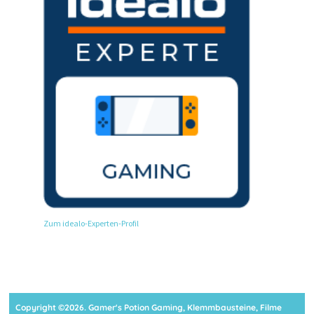
Zum idealo-Experten-Profil
Copyright ©2026. Gamer's Potion Gaming, Klemmbausteine, Filme