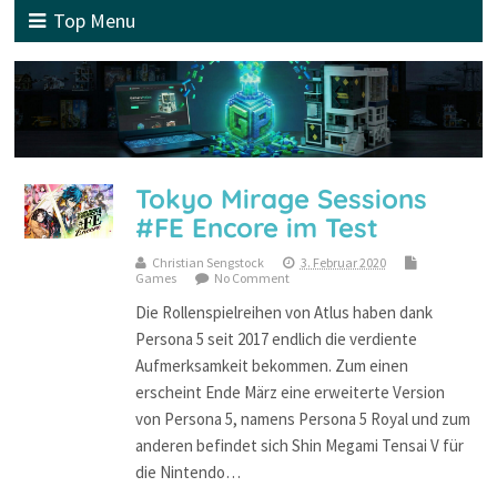
Top Menu
Tokyo Mirage Sessions
#FE Encore im Test
Christian Sengstock
3. Februar 2020
Games
No Comment
Die Rollenspielreihen von Atlus haben dank
Persona 5 seit 2017 endlich die verdiente
Aufmerksamkeit bekommen. Zum einen
erscheint Ende März eine erweiterte Version
von Persona 5, namens Persona 5 Royal und zum
anderen befindet sich Shin Megami Tensai V für
die Nintendo…