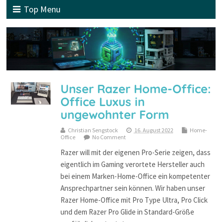
Top Menu
Unser Razer Home-Office:
Office Luxus in
ungewohnter Form
Christian Sengstock
16. August 2022
Home-
Office
No Comment
Razer will mit der eigenen Pro-Serie zeigen, dass
eigentlich im Gaming verortete Hersteller auch
bei einem Marken-Home-Office ein kompetenter
Ansprechpartner sein können. Wir haben unser
Razer Home-Office mit Pro Type Ultra, Pro Click
und dem Razer Pro Glide in Standard-Größe