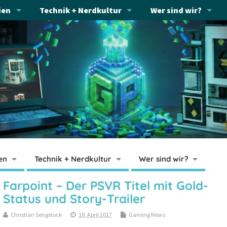
ien
Technik + Nerdkultur
Wer sind wir?
en
Technik + Nerdkultur
Wer sind wir?
Farpoint – Der PSVR Titel mit Gold-
Status und Story-Trailer
Christian Sengstock
19. April 2017
Gaming News