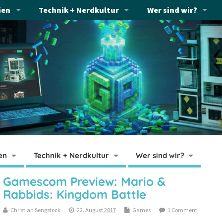
ien
Technik + Nerdkultur
Wer sind wir?
en
Technik + Nerdkultur
Wer sind wir?
Gamescom Preview: Mario &
Rabbids: Kingdom Battle
Christian Sengstock
22. August 2017
Games
1 Comment