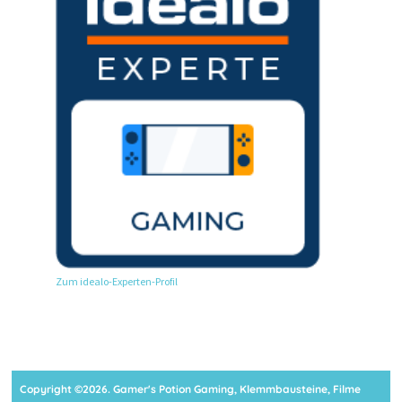
Zum idealo-Experten-Profil
Copyright ©2026. Gamer's Potion Gaming, Klemmbausteine, Filme