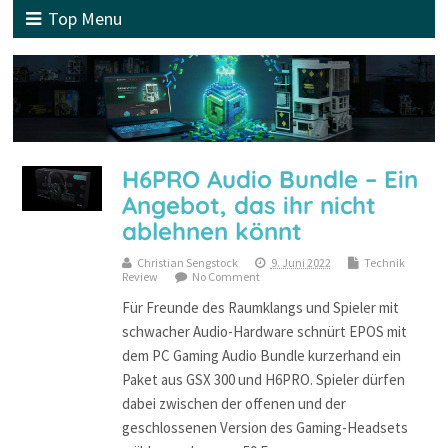
Top Menu
H6PRO Audio Bundle – Ein
Angebot, das ihr nicht
ablehnen könnt
Christian Sengstock
9. Juni 2022
Technik
Review
No Comment
Für Freunde des Raumklangs und Spieler mit
schwacher Audio-Hardware schnürt EPOS mit
dem PC Gaming Audio Bundle kurzerhand ein
Paket aus GSX 300 und H6PRO. Spieler dürfen
dabei zwischen der offenen und der
geschlossenen Version des Gaming-Headsets