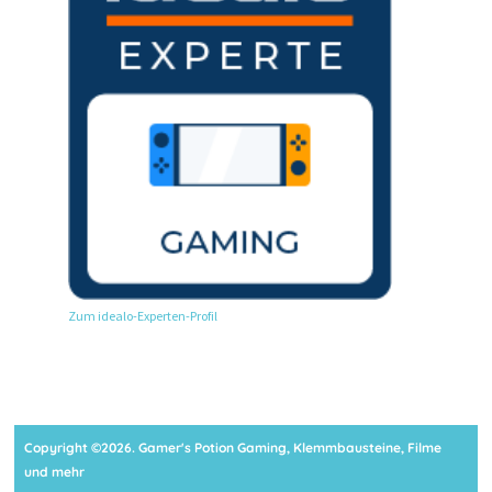
Zum idealo-Experten-Profil
Copyright ©2026. Gamer's Potion Gaming, Klemmbausteine, Filme
und mehr