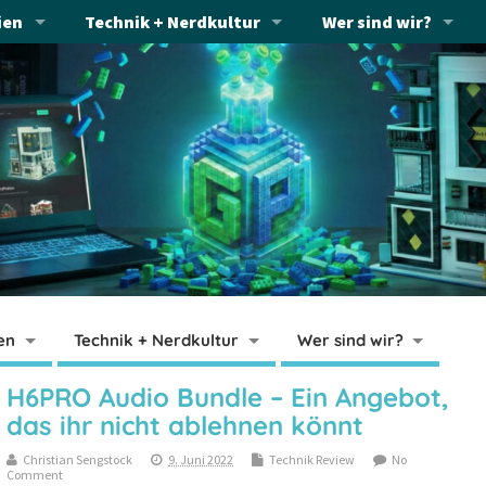
ien
Technik + Nerdkultur
Wer sind wir?
en
Technik + Nerdkultur
Wer sind wir?
H6PRO Audio Bundle – Ein Angebot,
das ihr nicht ablehnen könnt
Christian Sengstock
9. Juni 2022
Technik Review
No
Comment