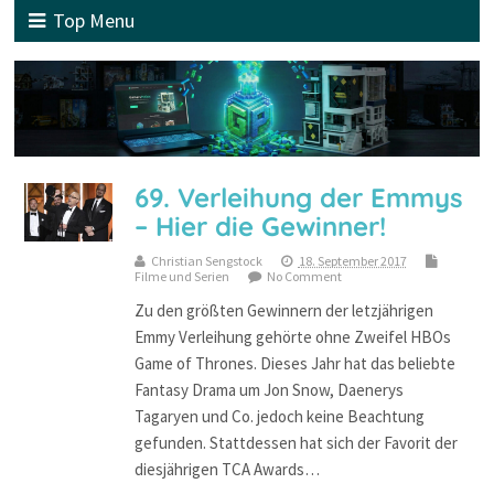
Top Menu
69. Verleihung der Emmys
– Hier die Gewinner!
Christian Sengstock
18. September 2017
Filme und Serien
No Comment
Zu den größten Gewinnern der letzjährigen
Emmy Verleihung gehörte ohne Zweifel HBOs
Game of Thrones. Dieses Jahr hat das beliebte
Fantasy Drama um Jon Snow, Daenerys
Tagaryen und Co. jedoch keine Beachtung
gefunden. Stattdessen hat sich der Favorit der
diesjährigen TCA Awards…