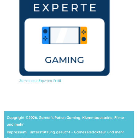
Zum idealo-Experten-Profil
Copyright ©2026. Gamer's Potion Gaming, Klemmbausteine, Filme
und mehr
Impressum
Unterstützung gesucht – Games Redakteur und mehr