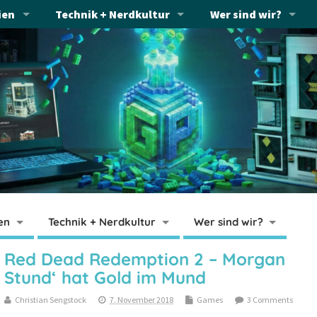
ien
Technik + Nerdkultur
Wer sind wir?
en
Technik + Nerdkultur
Wer sind wir?
Red Dead Redemption 2 – Morgan
Stund‘ hat Gold im Mund
Christian Sengstock
7. November 2018
Games
3 Comments