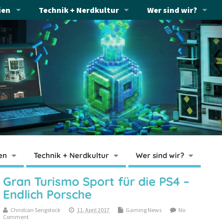
ien
Technik + Nerdkultur
Wer sind wir?
en
Technik + Nerdkultur
Wer sind wir?
Gran Turismo Sport für die PS4 –
Endlich Porsche
Christian Sengstock
11. April 2017
Gaming News
No
Comment