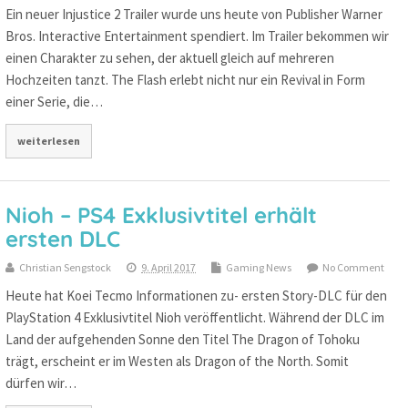
Ein neuer Injustice 2 Trailer wurde uns heute von Publisher Warner
Bros. Interactive Entertainment spendiert. Im Trailer bekommen wir
einen Charakter zu sehen, der aktuell gleich auf mehreren
Hochzeiten tanzt. The Flash erlebt nicht nur ein Revival in Form
einer Serie, die…
weiterlesen
Nioh – PS4 Exklusivtitel erhält
ersten DLC
Christian Sengstock
9. April 2017
Gaming News
No Comment
Heute hat Koei Tecmo Informationen zu- ersten Story-DLC für den
PlayStation 4 Exklusivtitel Nioh veröffentlicht. Während der DLC im
Land der aufgehenden Sonne den Titel The Dragon of Tohoku
trägt, erscheint er im Westen als Dragon of the North. Somit
dürfen wir…