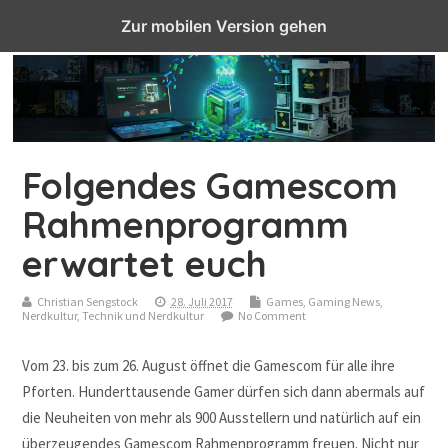
Top Menu
Zur mobilen Version gehen
Folgendes Gamescom
Rahmenprogramm
erwartet euch
Christian Sengstock
28. Juli 2017
Games
,
Gaming News
,
Nerdkultur
,
Technik und Nerdkultur
No Comment
Vom 23. bis zum 26. August öffnet die Gamescom für alle ihre
Pforten. Hunderttausende Gamer dürfen sich dann abermals auf
die Neuheiten von mehr als 900 Ausstellern und natürlich auf ein
überzeugendes Gamescom Rahmenprogramm freuen. Nicht nur