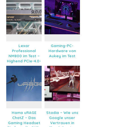
Lexar
Gaming-PC-
Professional
Hardware von
NM800 im Test –
Aukey im Test
Highend PCIe-4.0-
SSD für PC & PS5
Hama uRAGE
Stadia – Wie uns
ChatZ – Das
Google unser
Gaming Headset
Vertrauen in