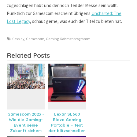
zugeschlagen habt und dennoch Teil der Messe sein wollt.
Pünktlich zur Gamescom erscheint übrigens
Uncharted: The
Lost Legacy
, schaut gerne, was euch der Titel zu bieten hat.
Cosplay
,
Gamescom
,
Gaming
,
Rahmenprogramm
Related Posts
Gamescom 2023 –
Lexar SL660
Wie die Gaming-
Blaze Gaming
Event seine
Portable – Test
Zukunft sichert
der blitzschnellen
USB-3.2-SSD