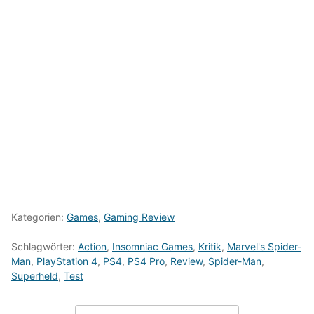
Kategorien:
Games
,
Gaming Review
Schlagwörter:
Action
,
Insomniac Games
,
Kritik
,
Marvel's Spider-
Man
,
PlayStation 4
,
PS4
,
PS4 Pro
,
Review
,
Spider-Man
,
Superheld
,
Test