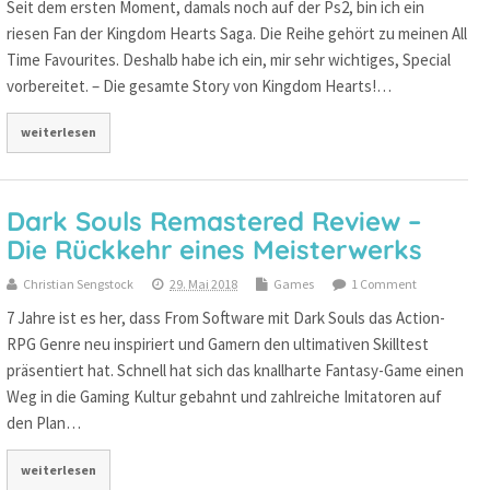
Seit dem ersten Moment, damals noch auf der Ps2, bin ich ein
riesen Fan der Kingdom Hearts Saga. Die Reihe gehört zu meinen All
Time Favourites. Deshalb habe ich ein, mir sehr wichtiges, Special
vorbereitet. – Die gesamte Story von Kingdom Hearts!…
weiterlesen
Dark Souls Remastered Review –
Die Rückkehr eines Meisterwerks
Christian Sengstock
29. Mai 2018
Games
1 Comment
7 Jahre ist es her, dass From Software mit Dark Souls das Action-
RPG Genre neu inspiriert und Gamern den ultimativen Skilltest
präsentiert hat. Schnell hat sich das knallharte Fantasy-Game einen
Weg in die Gaming Kultur gebahnt und zahlreiche Imitatoren auf
den Plan…
weiterlesen