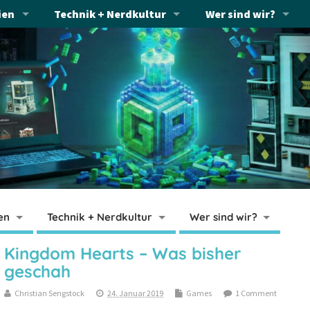
ien
Technik + Nerdkultur
Wer sind wir?
en
Technik + Nerdkultur
Wer sind wir?
Kingdom Hearts – Was bisher
geschah
Christian Sengstock
24. Januar 2019
Games
1 Comment