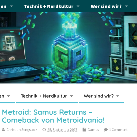
ien
Technik + Nerdkultur
Wer sind wir?
en
Technik + Nerdkultur
Wer sind wir?
Metroid: Samus Returns –
Comeback von Metroidvania!
Christian Sengstock
25. September 2017
Games
1 Comment