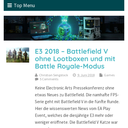
Top Menu
E3 2018 – Battlefield V
ohne Lootboxen und mit
Battle Royale-Modus
Christian Sengstock
9. Juni 2018
Games
5 Comments
Keine Electronic Arts Pressekonferenz ohne
etwas Neues zu Battlefield. Die namhafte FPS-
Serie geht mit Battlefield V in die fünfte Runde.
Hier die wissenswerten News vom EA Play
Event, welches die diesjährige E3 mehr oder
weniger eröffnete. Die Battlefield V Katze war