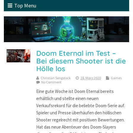
Top Menu
Doom Eternal im Test –
Bei diesem Shooter ist die
Hölle los
Christian Sengstock
28. März 2020
Games
No Comment
Eine gute Woche ist Doom Eternal bereits
erhältlich und stellte einen neuen
Verkaufsrekord für die beliebte Doom-Serie auf.
Spieler und Presse überhäufen den höllischen
Shooter regelrecht mit positiven Bewertungen.
Hat das neue Abenteuer des Doom-Slayers