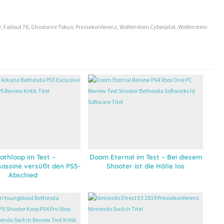
O
,
Fallout 76
,
Ghostwire Tokyo
,
Pressekonferenz
,
Wolfenstein Cyberpilot
,
Wolfenstein
athloop im Test –
Doom Eternal im Test – Bei diesem
sassine versüßt den PS5-
Shooter ist die Hölle los
Abschied