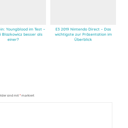
in: Youngblood im Test –
E3 2019 Nintendo Direct – Das
i Blazkowicz besser als
wichtigste zur Präsentation im
einer?
Überblick
elder sind mit
*
markiert