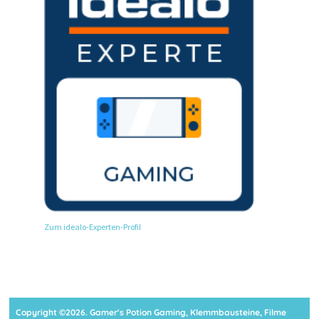
Zum idealo-Experten-Profil
Copyright ©2026. Gamer's Potion Gaming, Klemmbausteine, Filme