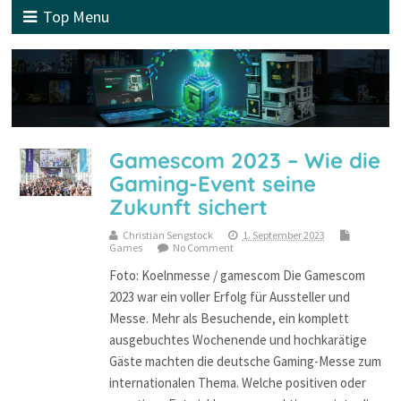
Top Menu
Gamescom 2023 – Wie die
Gaming-Event seine
Zukunft sichert
Christian Sengstock
1. September 2023
Games
No Comment
Foto: Koelnmesse / gamescom Die Gamescom
2023 war ein voller Erfolg für Aussteller und
Messe. Mehr als Besuchende, ein komplett
ausgebuchtes Wochenende und hochkarätige
Gäste machten die deutsche Gaming-Messe zum
internationalen Thema. Welche positiven oder