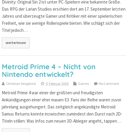
Divinity: Original Sin 2 ist unter PC-Spielern eine bekannte Größe.
Das RPG der Larian Studios erschien dort am 17. September letzten
Jahres und überzeugte Gamer und Kritiker mit einer spielerischen
Freiheit, wie sie wenige Rollenspiele bieten. Wie schlägt sich der
Titel jedoch…
weiterlesen
Metroid Prime 4 – Nicht von
Nintendo entwickelt?
Christian Sengstock
9. Februar 2018
Games
No Comment
Metroid Prime 4 war einer der größten und freudigsten
Ankündigungen einer eher mauen E3. Fans der Reihe waren zuvor
jahrelang ausgehungert. Das zeitgleich angekündigte Metroid:
Samus Returns konnte inzwischen zumindest den Durst nach 2D-
Titeln stillen. Was Infos zum neuen 3D-Ableger angeht, tappen…