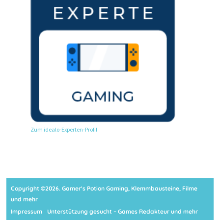
Zum idealo-Experten-Profil
Copyright ©2026. Gamer's Potion Gaming, Klemmbausteine, Filme
und mehr
Impressum
Unterstützung gesucht – Games Redakteur und mehr