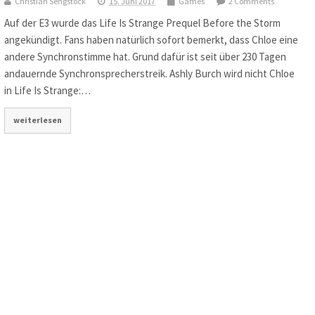
Christian Sengstock
15. Juni 2017
Games
2 Comments
Auf der E3 wurde das Life Is Strange Prequel Before the Storm
angekündigt. Fans haben natürlich sofort bemerkt, dass Chloe eine
andere Synchronstimme hat. Grund dafür ist seit über 230 Tagen
andauernde Synchronsprecherstreik. Ashly Burch wird nicht Chloe
in Life Is Strange:…
weiterlesen