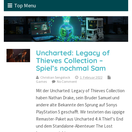
Top Menu
Uncharted: Legacy of
Thieves Collection –
Spiel’s nochmal Sam
Christian Sengstock
1. Februar 2022
Games
No Comment
Mit der Uncharted: Legacy of Thieves Collection
haben Nathan Drake, sein Bruder Samuel und
andere alte Bekannte den Sprung auf Sonys
PlayStation 5 geschafft. Wir testeten das üppige
Remaster-Paket aus Uncharted 4: A Thief's End
und dem Standalone-Abenteuer The Lost