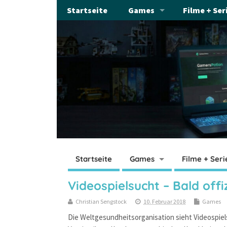
Startseite
Games
Filme + Ser
Startseite
Games
Filme + Seri
Videospielsucht – Bald offi
Christian Sengstock
10. Februar 2018
Games
Die Weltgesundheitsorganisation sieht Videospiels