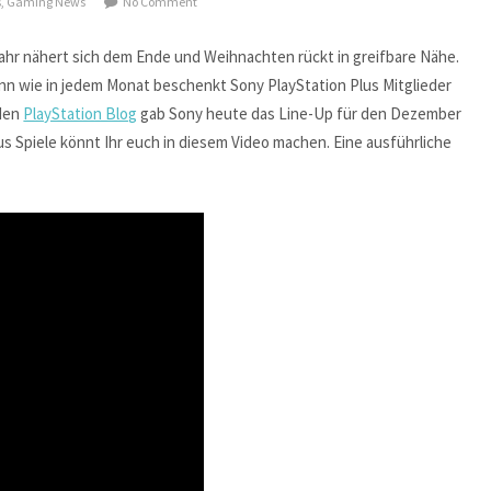
s
,
Gaming News
No Comment
Jahr nähert sich dem Ende und Weihnachten rückt in greifbare Nähe.
nn wie in jedem Monat beschenkt Sony PlayStation Plus Mitglieder
 den
PlayStation Blog
gab Sony heute das Line-Up für den Dezember
us Spiele könnt Ihr euch in diesem Video machen. Eine ausführliche