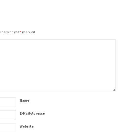
elder sind mit
*
markiert
Name
E-Mail-Adresse
Website