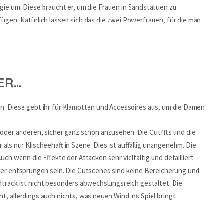
gie um. Diese braucht er, um die Frauen in Sandstatuen zu
ügen. Natürlich lassen sich das die zwei Powerfrauen, für die man
BER…
zen. Diese gebt ihr für Klamotten und Accessoires aus, um die Damen
n oder anderen, sicher ganz schön anzusehen. Die Outfits und die
 als nur Klischeehaft in Szene. Dies ist auffällig unangenehm. Die
uch wenn die Effekte der Attacken sehr vielfältig und detailliert
ter entsprungen sein. Die Cutscenes sind keine Bereicherung und
dtrack ist nicht besonders abwechslungsreich gestaltet. Die
, allerdings auch nichts, was neuen Wind ins Spiel bringt.