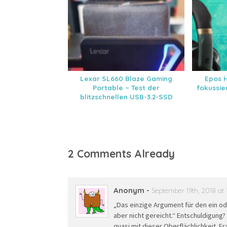
Lexar SL660 Blaze Gaming
Epos H
Portable – Test der
fokussi
blitzschnellen USB-3.2-SSD
2 Comments Already
Anonym
-
September 19th, 2018 at 
„Das einzige Argument für den ein od
aber nicht gereicht.“ Entschuldigung?
quasi mit dieser Oberflächlichkeit. F