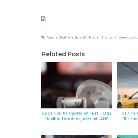
Anime
,
Beat 'em Up
,
Fight
,
Frauen
,
Hentai
,
Nintendo Swit
Related Posts
Epos H3PRO Hybrid im Test – Das
GT7 im T
flexible Headset jetzt mit ANC
Turism