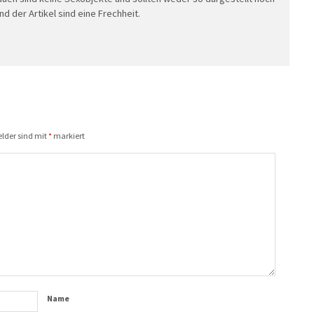
d der Artikel sind eine Frechheit.
elder sind mit
*
markiert
Name