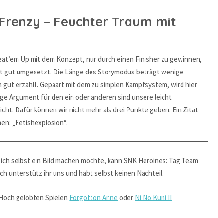
Frenzy – Feuchter Traum mit
Beat’em Up mit dem Konzept, nur durch einen Finisher zu gewinnen,
nicht gut umgesetzt. Die Länge des Storymodus beträgt wenige
h gut erzählt. Gepaart mit dem zu simplen Kampfsystem, wird hier
ige Argument für den ein oder anderen sind unsere leicht
cht. Dafür können wir nicht mehr als drei Punkte geben. Ein Zitat
en: „Fetishexplosion“.
ich selbst ein Bild machen möchte, kann SNK Heroines: Tag Team
h unterstütz ihr uns und habt selbst keinen Nachteil.
Hoch gelobten Spielen
Forgotton Anne
oder
Ni No Kuni II