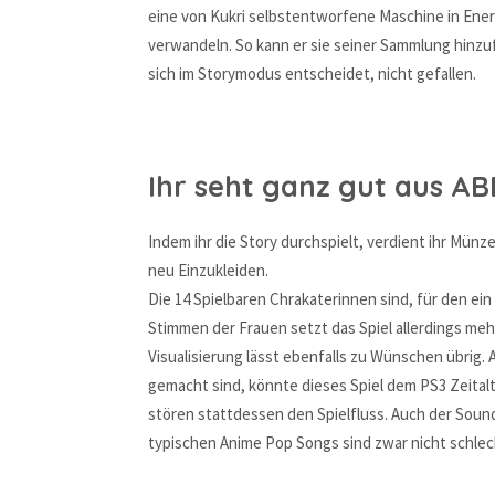
eine von Kukri selbstentworfene Maschine in Ener
verwandeln. So kann er sie seiner Sammlung hinzuf
sich im Storymodus entscheidet, nicht gefallen.
Ihr seht ganz gut aus A
Indem ihr die Story durchspielt, verdient ihr Mün
neu Einzukleiden.
Die 14 Spielbaren Chrakaterinnen sind, für den ei
Stimmen der Frauen setzt das Spiel allerdings mehr
Visualisierung lässt ebenfalls zu Wünschen übrig. A
gemacht sind, könnte dieses Spiel dem PS3 Zeital
stören stattdessen den Spielfluss. Auch der Soun
typischen Anime Pop Songs sind zwar nicht schlecht