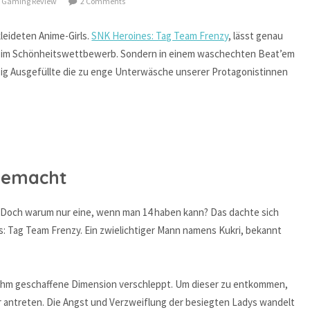
,
Gaming Review
2 Comments
kleideten Anime-Girls.
SNK Heroines: Tag Team Frenzy
, lässt genau
t im Schönheitswettbewerb. Sondern in einem waschechten Beat’em
inzig Ausgefüllte die zu enge Unterwäsche unserer Protagonistinnen
gemacht
in. Doch warum nur eine, wenn man 14 haben kann? Das dachte sich
: Tag Team Frenzy. Ein zwielichtiger Mann namens Kukri, bekannt
n ihm geschaffene Dimension verschleppt. Um dieser zu entkommen,
antreten. Die Angst und Verzweiflung der besiegten Ladys wandelt