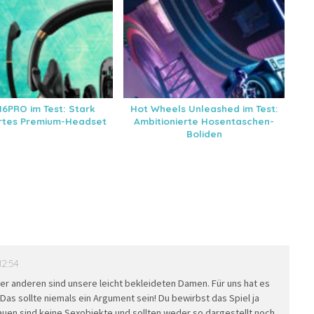
6PRO im Test: Stark
Hot Wheels Unleashed im Test:
ertes Premium-Headset
Ambitionierte Hosentaschen-
Boliden
12:54
er anderen sind unsere leicht bekleideten Damen. Für uns hat es
 Das sollte niemals ein Argument sein! Du bewirbst das Spiel ja
rauen sind keine Sexobjekte und sollten weder so dargestellt noch