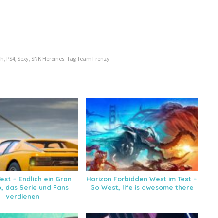
ch
,
PS4
,
Sexy
,
SNK Heroines: Tag Team Frenzy
est – Endlich ein Gran
Horizon Forbidden West im Test –
o, das Serie und Fans
Go West, life is awesome there
verdienen