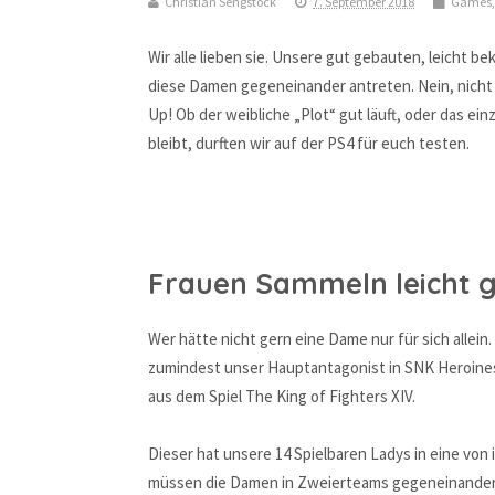
Christian Sengstock
7. September 2018
Games
Wir alle lieben sie. Unsere gut gebauten, leicht be
diese Damen gegeneinander antreten. Nein, nich
Up! Ob der weibliche „Plot“ gut läuft, oder das e
bleibt, durften wir auf der PS4 für euch testen.
Frauen Sammeln leicht 
Wer hätte nicht gern eine Dame nur für sich alle
zumindest unser Hauptantagonist in SNK Heroines
aus dem Spiel The King of Fighters XIV.
Dieser hat unsere 14 Spielbaren Ladys in eine vo
müssen die Damen in Zweierteams gegeneinander 