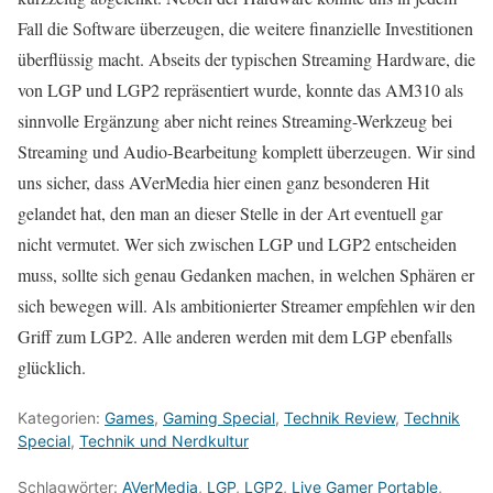
Fall die Software überzeugen, die weitere finanzielle Investitionen
überflüssig macht. Abseits der typischen Streaming Hardware, die
von LGP und LGP2 repräsentiert wurde, konnte das AM310 als
sinnvolle Ergänzung aber nicht reines Streaming-Werkzeug bei
Streaming und Audio-Bearbeitung komplett überzeugen. Wir sind
uns sicher, dass AVerMedia hier einen ganz besonderen Hit
gelandet hat, den man an dieser Stelle in der Art eventuell gar
nicht vermutet. Wer sich zwischen LGP und LGP2 entscheiden
muss, sollte sich genau Gedanken machen, in welchen Sphären er
sich bewegen will. Als ambitionierter Streamer empfehlen wir den
Griff zum LGP2. Alle anderen werden mit dem LGP ebenfalls
glücklich.
Kategorien:
Games
,
Gaming Special
,
Technik Review
,
Technik
Special
,
Technik und Nerdkultur
Schlagwörter:
AVerMedia
,
LGP
,
LGP2
,
Live Gamer Portable
,