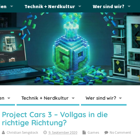
ien
Technik + Nerdkultur
Wer sind wir?
en
Technik + Nerdkultur
Wer sind wir?
Project Cars 3 – Vollgas in die
richtige Richtung?
Christian Sengstock
9. September 2020
Games
No Comment